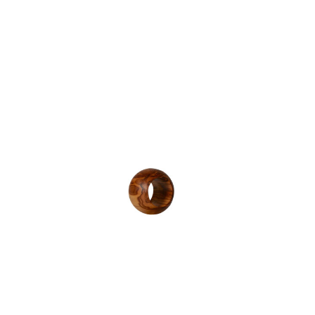
Rond de serviette
10,00
€
HT
Rupture de stock
Catégorie :
L'art de la table