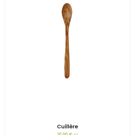
Cuillère
10,00
€
HT