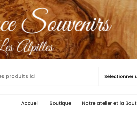
A
c
c
u
e
i
l
B
o
u
t
i
q
u
e
N
o
t
r
e
a
t
e
l
i
e
r
e
t
l
a
B
o
u
t