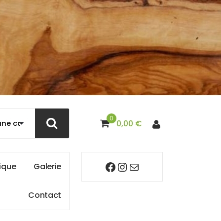
0
0,00
€
Facebook
Instagram
Mail
i
q
u
e
G
a
l
e
r
i
e
C
o
n
t
a
c
t