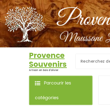
Aller
au
contenu
Provence
Souvenirs
Artisan en bois d'olivier
Parcourir les
catégories