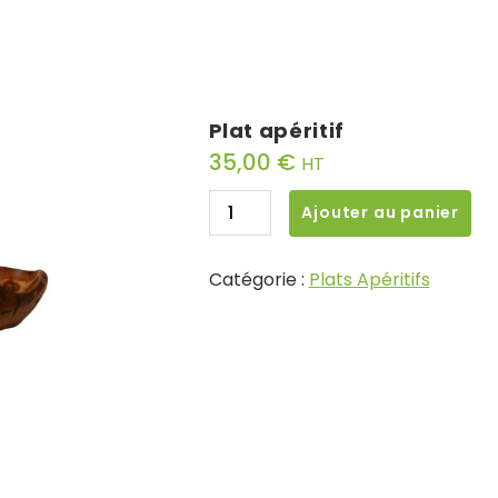
Plat apéritif
35,00
€
HT
quantité
Ajouter au panier
de
Plat
Catégorie :
Plats Apéritifs
apéritif