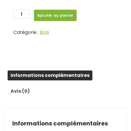
quantité
Ajouter au panier
de
Bol
Catégorie :
Bols
cœur
Informations complémentaires
Avis (0)
Informations complémentaires