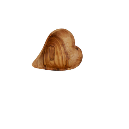
Bol cœur
15,00
€
HT
Bol cœur
13*13 cm