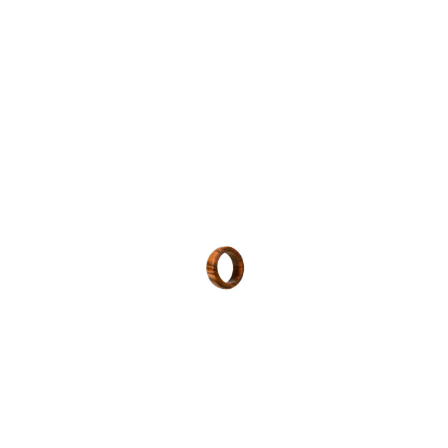
Bague
10,00
€
HT
Rupture de stock
Catégorie :
Divers