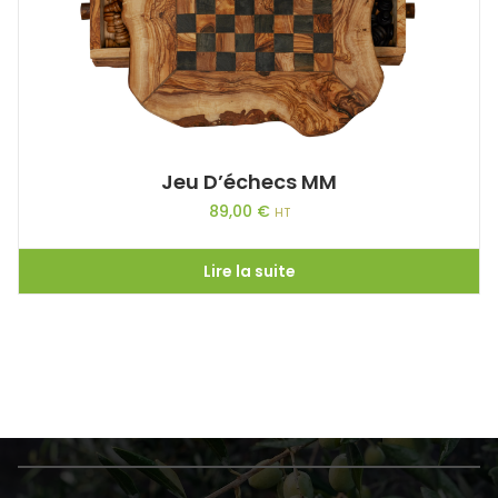
Jeu D’échecs MM
89,00
€
HT
Lire la suite