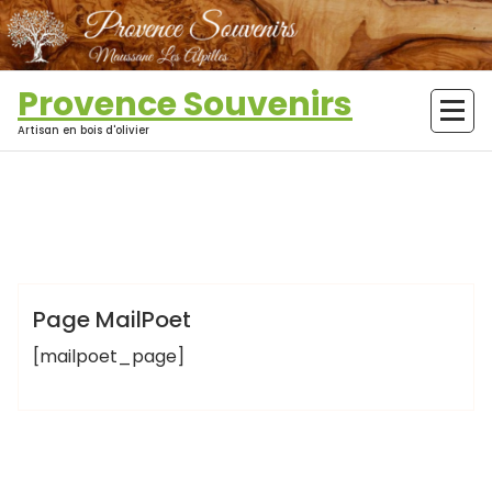
Aller
au
contenu
Provence Souvenirs
Artisan en bois d'olivier
admin8688
Page MailPoet
[mailpoet_page]